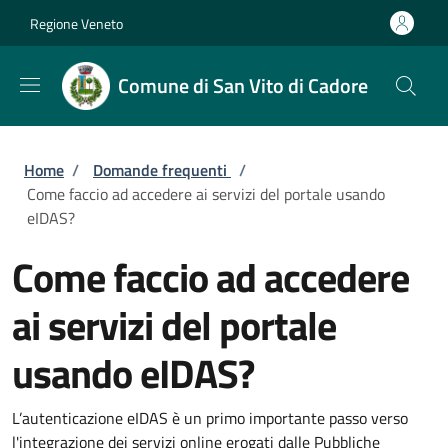
Salta al contenuto principale
Skip to footer content
Regione Veneto
Comune di San Vito di Cadore
Briciole di pane
Home
/
Domande frequenti
/
Come faccio ad accedere ai servizi del portale usando
eIDAS?
Come faccio ad accedere
ai servizi del portale
usando eIDAS?
L’autenticazione eIDAS è un primo importante passo verso
l'integrazione dei servizi online erogati dalle Pubbliche