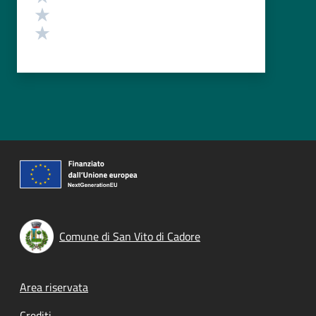
Valuta 2 stelle su 5
Valuta 1 stelle su 5
Comune di San Vito di Cadore
Footer menu
Area riservata
Crediti