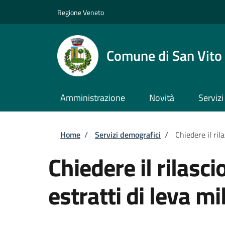
Salta al contenuto principale
Skip to footer content
Regione Veneto
Comune di San Vito 
Amministrazione
Novità
Servizi
Briciole di pane
Home
/
Servizi demografici
/
Chiedere il rila
Chiedere il rilascio
estratti di leva mi