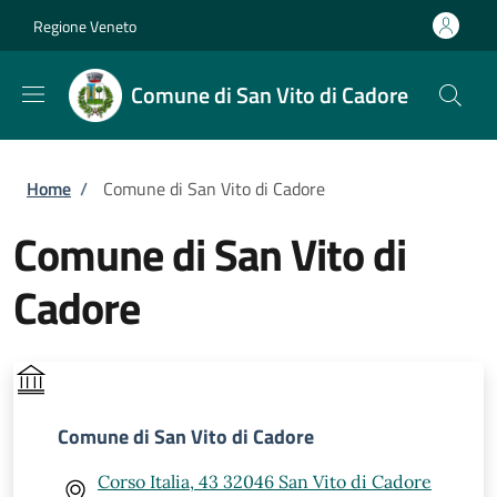
Salta al contenuto principale
Skip to footer content
Regione Veneto
Comune di San Vito di Cadore
Briciole di pane
Home
/
Comune di San Vito di Cadore
Comune di San Vito di
Cadore
Comune di San Vito di Cadore
Corso Italia, 43 32046 San Vito di Cadore