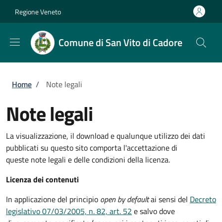
Salta al contenuto principale
Skip to footer content
Regione Veneto
Comune di San Vito di Cadore
Briciole di pane
Home
/
Note legali
Note legali
La visualizzazione, il download e qualunque utilizzo dei dati
pubblicati su questo sito comporta l'accettazione di
queste note legali e delle condizioni della licenza.
Licenza dei contenuti
In applicazione del principio
open by default
ai sensi del
Decreto
legislativo 07/03/2005, n. 82, art. 52
e salvo dove