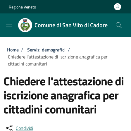
Salta al contenuto principale
Skip to footer content
Regione Veneto
Comune di San Vito di Cadore
Briciole di pane
Home
/
Servizi demografici
/
Chiedere l'attestazione di iscrizione anagrafica per
cittadini comunitari
Chiedere l'attestazione di
iscrizione anagrafica per
cittadini comunitari
Condividi