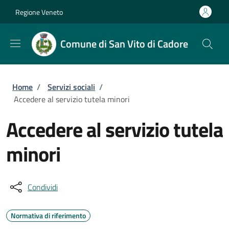
Salta al contenuto principale
Skip to footer content
Regione Veneto
Comune di San Vito di Cadore
Briciole di pane
Home
/
Servizi sociali
/
Accedere al servizio tutela minori
Accedere al servizio tutela
minori
Condividi
Normativa di riferimento