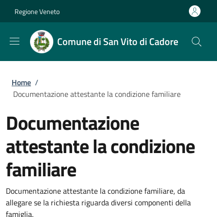
Salta al contenuto principale
Skip to footer content
Regione Veneto
Comune di San Vito di Cadore
Briciole di pane
Home
/
Documentazione attestante la condizione familiare
Documentazione
attestante la condizione
familiare
Documentazione attestante la condizione familiare, da
allegare se la richiesta riguarda diversi componenti della
famiglia.