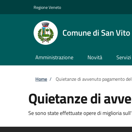
Salta al contenuto principale
Skip to footer content
Regione Veneto
Comune di San Vito 
Amministrazione
Novità
Servizi
Briciole di pane
Home
/
Quietanze di avvenuto pagamento delle
Quietanze di avve
Se sono state effettuate opere di miglioria sul