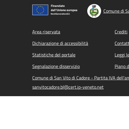
Comune di Sa
Footer menu
Area riservata
Crediti
Dichiarazione di accessibilità
Contatt
Statistiche del portale
Leggi l
Segnalazione disservizio
Piano d
Comune di San Vito di Cadore - Partita IVA dell
sanvitocadore.bl@cert.ip-veneto.net