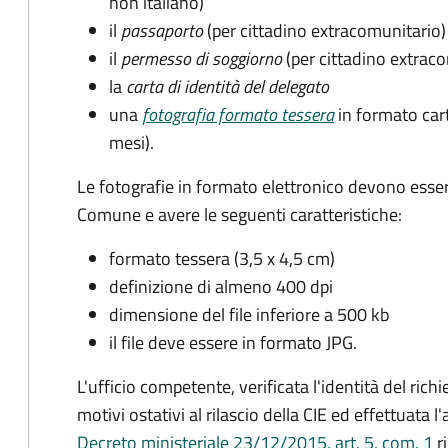
non italiano)
il
passaporto
(per cittadino extracomunitario)
il
permesso di soggiorno
(per cittadino extrac
la
carta di identità del delegato
una
fotografia formato tessera
in formato car
mesi).
Le fotografie in formato elettronico devono esser
Comune e avere le seguenti caratteristiche
:
formato tessera (3,5 x 4,5 cm)
definizione di almeno 400 dpi
dimensione del file inferiore a 500 kb
il file deve essere in formato JPG.
L'ufficio competente, verificata l'identità del rich
motivi ostativi al rilascio della CIE ed effettuata 
Decreto ministeriale 23/12/2015, art. 5, com. 1
ri