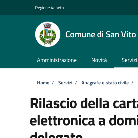
Salta al contenuto principale
Skip to footer content
Regione Veneto
Comune di San Vito 
Amministrazione
Novità
Servizi
Briciole di pane
Home
/
Servizi
/
Anagrafe e stato civile
/
Rilascio della cart
elettronica a domi
delegato