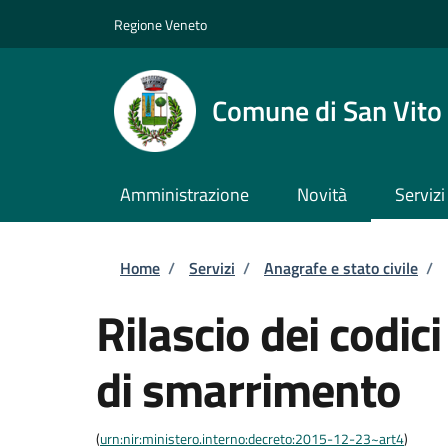
Salta al contenuto principale
Skip to footer content
Regione Veneto
Comune di San Vito 
Amministrazione
Novità
Servizi
Briciole di pane
Home
/
Servizi
/
Anagrafe e stato civile
/
Rilascio dei codic
di smarrimento
(
urn:nir:ministero.interno:decreto:2015-12-23~art4
)