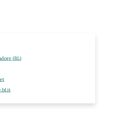
adore (BL)
et
bl.it