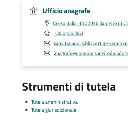
Ufficio anagrafe
Corso Italia, 43 32046 San Vito di C
+39 0436 8971
sanvitocadore.bl@cert.ip-veneto.n
anagrafe@comune.sanvitodicadore.
Strumenti di tutela
Tutela amministrativa
Tutela giurisdizionale