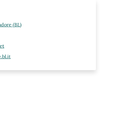
adore (BL)
et
bl.it