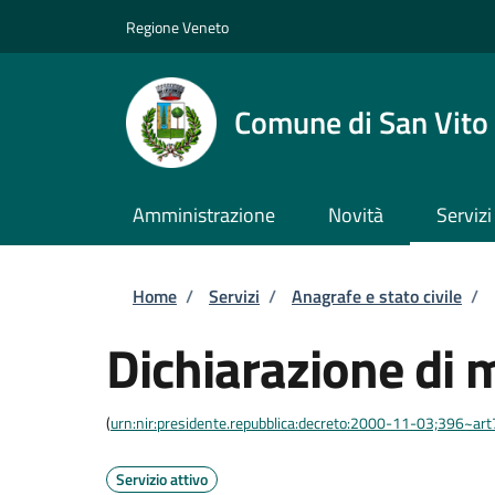
Salta al contenuto principale
Skip to footer content
Regione Veneto
Comune di San Vito 
Amministrazione
Novità
Servizi
Briciole di pane
Home
/
Servizi
/
Anagrafe e stato civile
/
Dichiarazione di 
(
urn:nir:presidente.repubblica:decreto:2000-11-03;396~ar
Servizio attivo