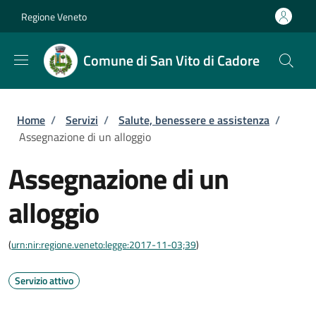
Salta al contenuto principale
Skip to footer content
Regione Veneto
Comune di San Vito di Cadore
Briciole di pane
Home
/
Servizi
/
Salute, benessere e assistenza
/
Assegnazione di un alloggio
Assegnazione di un
alloggio
(
urn:nir:regione.veneto:legge:2017-11-03;39
)
Servizio attivo