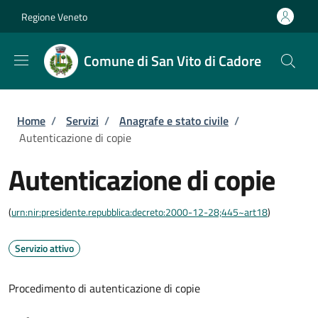
Salta al contenuto principale
Skip to footer content
Regione Veneto
Comune di San Vito di Cadore
Briciole di pane
Home
/
Servizi
/
Anagrafe e stato civile
/
Autenticazione di copie
Autenticazione di copie
(
urn:nir:presidente.repubblica:decreto:2000-12-28;445~art18
)
Servizio attivo
Procedimento di autenticazione di copie