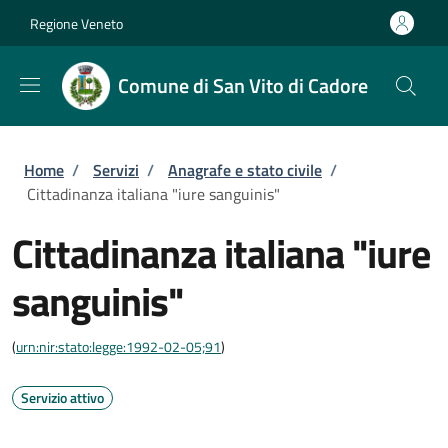
Salta al contenuto principale
Skip to footer content
Regione Veneto
Comune di San Vito di Cadore
Briciole di pane
Home
/
Servizi
/
Anagrafe e stato civile
/
Cittadinanza italiana "iure sanguinis"
Cittadinanza italiana "iure
sanguinis"
(
urn:nir:stato:legge:1992-02-05;91
)
Servizio attivo