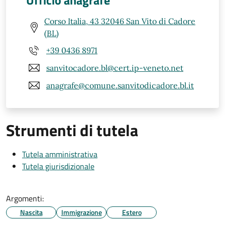
Ufficio anagrafe
Corso Italia, 43 32046 San Vito di Cadore
(BL)
+39 0436 8971
sanvitocadore.bl@cert.ip-veneto.net
anagrafe@comune.sanvitodicadore.bl.it
Strumenti di tutela
Tutela amministrativa
Tutela giurisdizionale
Argomenti:
Nascita
Immigrazione
Estero