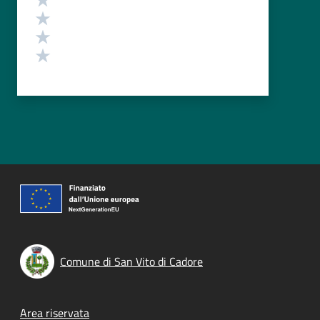
Valuta 3 stelle su 5
Valuta 2 stelle su 5
Valuta 1 stelle su 5
Comune di San Vito di Cadore
Footer menu
Area riservata