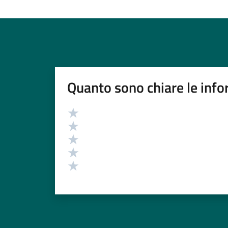
Quanto sono chiare le info
Valutazione
Valuta 5 stelle su 5
Valuta 4 stelle su 5
Valuta 3 stelle su 5
Valuta 2 stelle su 5
Valuta 1 stelle su 5