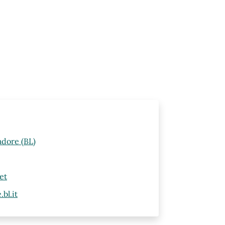
adore (BL)
et
bl.it