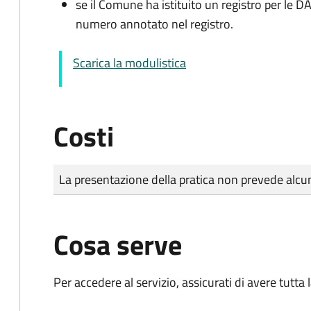
se il Comune ha istituito un registro per le 
numero annotato nel registro.
Scarica la modulistica
Costi
Tipo di pagamento
Importo
La presentazione della pratica non prevede al
Cosa serve
Per accedere al servizio, assicurati di avere tutt