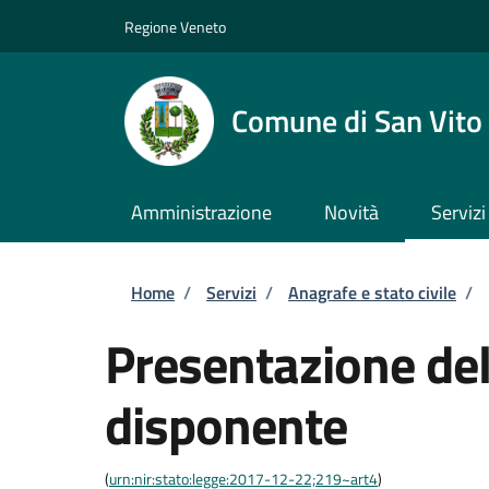
Salta al contenuto principale
Skip to footer content
Regione Veneto
Comune di San Vito 
Amministrazione
Novità
Servizi
Briciole di pane
Home
/
Servizi
/
Anagrafe e stato civile
/
Presentazione del
disponente
(
urn:nir:stato:legge:2017-12-22;219~art4
)