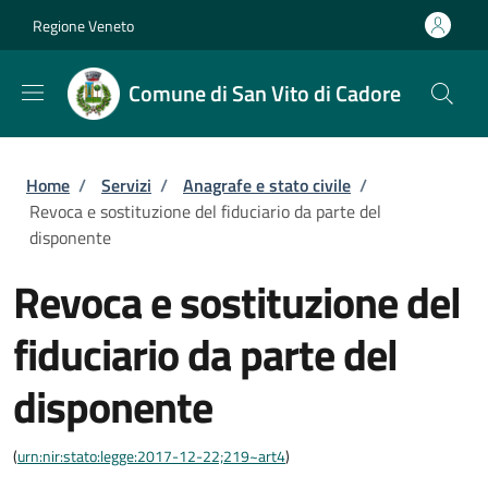
Salta al contenuto principale
Skip to footer content
Regione Veneto
Comune di San Vito di Cadore
Briciole di pane
Home
/
Servizi
/
Anagrafe e stato civile
/
Revoca e sostituzione del fiduciario da parte del
disponente
Revoca e sostituzione del
fiduciario da parte del
disponente
(
urn:nir:stato:legge:2017-12-22;219~art4
)