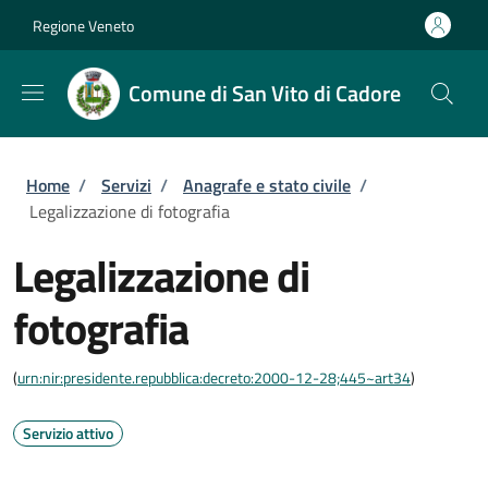
Salta al contenuto principale
Skip to footer content
Regione Veneto
Comune di San Vito di Cadore
Briciole di pane
Home
/
Servizi
/
Anagrafe e stato civile
/
Legalizzazione di fotografia
Legalizzazione di
fotografia
(
urn:nir:presidente.repubblica:decreto:2000-12-28;445~art34
)
Servizio attivo