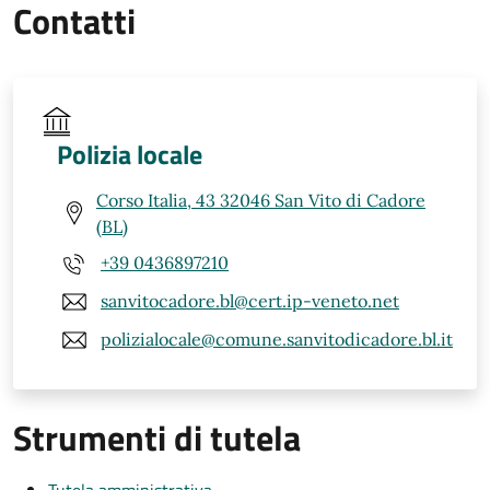
Contatti
Polizia locale
Corso Italia, 43 32046 San Vito di Cadore
(BL)
+39 0436897210
sanvitocadore.bl@cert.ip-veneto.net
polizialocale@comune.sanvitodicadore.bl.it
Strumenti di tutela
Tutela amministrativa