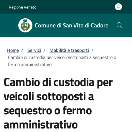
Salta al contenuto principale
Skip to footer content
Regione Veneto
Comune di San Vito di Cadore
Briciole di pane
Home
/
Servizi
/
Mobilità e trasporti
/
Cambio di custodia per veicoli sottoposti a sequestro o
fermo amministrativo
Cambio di custodia per
veicoli sottoposti a
sequestro o fermo
amministrativo