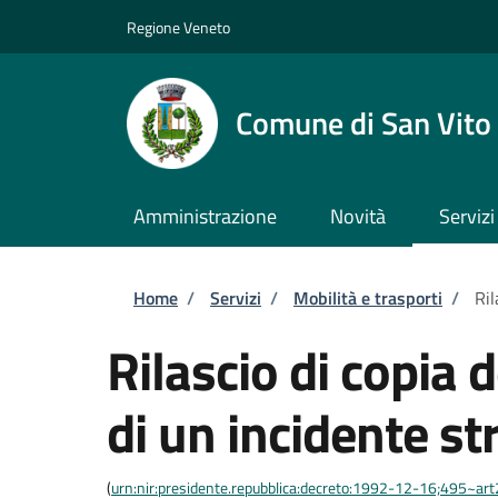
Salta al contenuto principale
Skip to footer content
Regione Veneto
Comune di San Vito 
Amministrazione
Novità
Servizi
Briciole di pane
Home
/
Servizi
/
Mobilità e trasporti
/
Ril
Rilascio di copia d
di un incidente st
(
urn:nir:presidente.repubblica:decreto:1992-12-16;495~ar