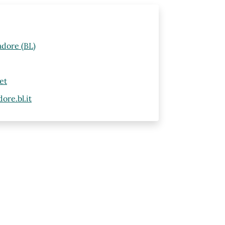
adore (BL)
et
ore.bl.it