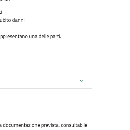
i
subito danni
appresentano una delle parti.
 la documentazione prevista, consultabile