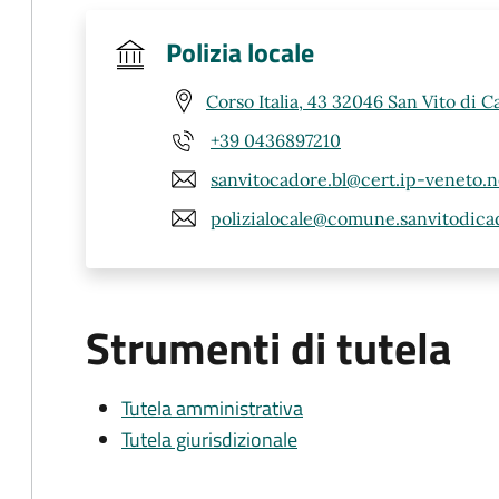
Polizia locale
Corso Italia, 43 32046 San Vito di C
+39 0436897210
sanvitocadore.bl@cert.ip-veneto.n
polizialocale@comune.sanvitodicad
Strumenti di tutela
Tutela amministrativa
Tutela giurisdizionale