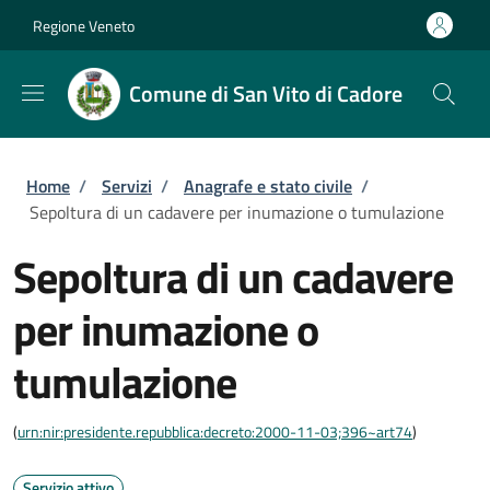
Salta al contenuto principale
Skip to footer content
Regione Veneto
Comune di San Vito di Cadore
Briciole di pane
Home
/
Servizi
/
Anagrafe e stato civile
/
Sepoltura di un cadavere per inumazione o tumulazione
Sepoltura di un cadavere
per inumazione o
tumulazione
(
urn:nir:presidente.repubblica:decreto:2000-11-03;396~art74
)
Servizio attivo