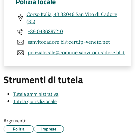
Polizia locale
Corso Italia, 43 32046 San Vito di Cadore
(BL)
+39 0436897210
sanvitocadore.bl@cert.ip-veneto.net
polizialocale@comune.sanvitodicadore.bl.it
Strumenti di tutela
Tutela amministrativa
Tutela giurisdizionale
Argomenti:
Polizia
Imprese