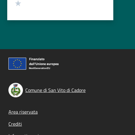
Valuta 1 stelle su 5
Comune di San Vito di Cadore
Footer menu
Area riservata
Crediti