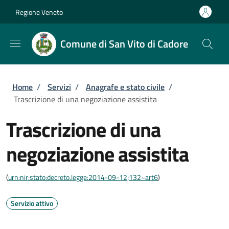
Salta al contenuto principale
Skip to footer content
Regione Veneto
Comune di San Vito di Cadore
Briciole di pane
Home
/
Servizi
/
Anagrafe e stato civile
/
Trascrizione di una negoziazione assistita
Trascrizione di una
negoziazione assistita
(
urn:nir:stato:decreto.legge:2014-09-12;132~art6
)
Servizio attivo