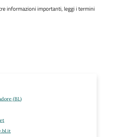
tre informazioni importanti, leggi i termini
adore (BL)
et
bl.it