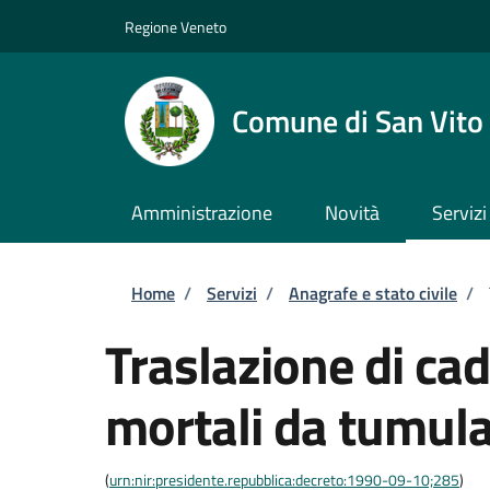
Salta al contenuto principale
Skip to footer content
Regione Veneto
Comune di San Vito 
Amministrazione
Novità
Servizi
Briciole di pane
Home
/
Servizi
/
Anagrafe e stato civile
/
Traslazione di cad
mortali da tumula
(
urn:nir:presidente.repubblica:decreto:1990-09-10;285
)