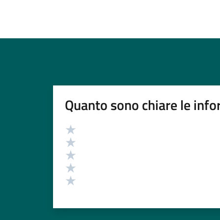
Quanto sono chiare le info
Valutazione
Valuta 5 stelle su 5
Valuta 4 stelle su 5
Valuta 3 stelle su 5
Valuta 2 stelle su 5
Valuta 1 stelle su 5