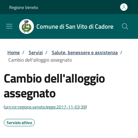
Salta al contenuto principale
Skip to footer content
Regione Veneto
Comune di San Vito di Cadore
Briciole di pane
Home
/
Servizi
/
Salute, benessere e assistenza
/
Cambio dell'alloggio assegnato
Cambio dell'alloggio
assegnato
(
urn:nir:regione.veneto:legge:2017-11-03;39
)
Servizio attivo