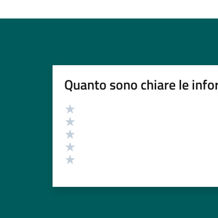
Quanto sono chiare le info
Valutazione
Valuta 5 stelle su 5
Valuta 4 stelle su 5
Valuta 3 stelle su 5
Valuta 2 stelle su 5
Valuta 1 stelle su 5