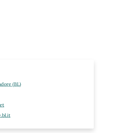
adore (BL)
et
bl.it