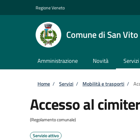
Salta al contenuto principale
Skip to footer content
Regione Veneto
Comune di San Vito 
Amministrazione
Novità
Servizi
Briciole di pane
Home
/
Servizi
/
Mobilità e trasporti
/
Acc
Accesso al cimite
(Regolamento comunale)
Servizio attivo