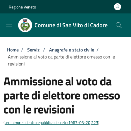
Salta al contenuto principale
Skip to footer content
Regione Veneto
Comune di San Vito di Cadore
Briciole di pane
Home
/
Servizi
/
Anagrafe e stato civile
/
Ammissione al voto da parte di elettore omesso con le
revisioni
Ammissione al voto da
parte di elettore omesso
con le revisioni
(
urn:nir:presidente.repubblica:decreto:1967-03-20;223
)