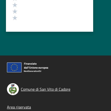
Valuta 3 stelle su 5
Valuta 2 stelle su 5
Valuta 1 stelle su 5
Comune di San Vito di Cadore
Footer menu
Area riservata