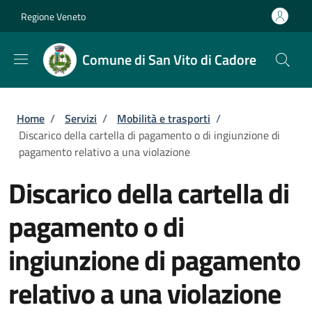
Salta al contenuto principale
Skip to footer content
Regione Veneto
Comune di San Vito di Cadore
Briciole di pane
Home
/
Servizi
/
Mobilità e trasporti
/
Discarico della cartella di pagamento o di ingiunzione di
pagamento relativo a una violazione
Discarico della cartella di
pagamento o di
ingiunzione di pagamento
relativo a una violazione