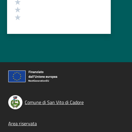
Valuta 3 stelle su 5
Valuta 2 stelle su 5
Valuta 1 stelle su 5
Comune di San Vito di Cadore
Footer menu
Area riservata