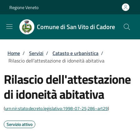
Salta al contenuto principale
Skip to footer content
Regione Veneto
Comune di San Vito di Cadore
Briciole di pane
Home
/
Servizi
/
Catasto e urbanistica
/
Rilascio dell'attestazione di idoneità abitativa
Rilascio dell'attestazione
di idoneità abitativa
(
urn:nir:stato:decreto.legislativo:1998-07-25;286~art29
)
Servizio attivo