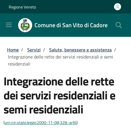
Salta al contenuto principale
Skip to footer content
Regione Veneto
Comune di San Vito di Cadore
Briciole di pane
Home
/
Servizi
/
Salute, benessere e assistenza
/
Integrazione delle rette dei servizi residenziali e semi
residenziali
Integrazione delle rette
dei servizi residenziali e
semi residenziali
(
urn:nir:stato:legge:2000-11-08;328~art6
)