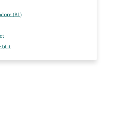
adore (BL)
et
bl.it