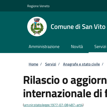
Salta al contenuto principale
Skip to footer content
Regione Veneto
Comune di San Vito 
Amministrazione
Novità
Servizi
Briciole di pane
Home
/
Servizi
/
Anagrafe e stato civile
/
Rilascio o aggior
internazionale di 
(
urn:nir:stato:legge:1977-07-08;487~art4
)