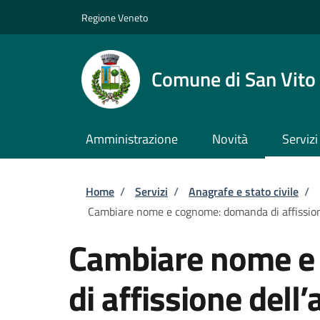
Salta al contenuto principale
Skip to footer content
Regione Veneto
Comune di San Vito 
Amministrazione
Novità
Servizi
Briciole di pane
Home
/
Servizi
/
Anagrafe e stato civile
/
Cambiare nome e cognome: domanda di affission
Cambiare nome e
di affissione dell’