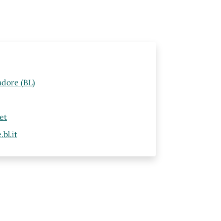
adore (BL)
et
bl.it