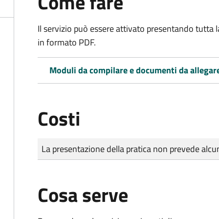
Come fare
Il servizio può essere attivato presentando tutta
in formato PDF.
Moduli da compilare e documenti da allegar
Costi
Tipo di pagamento
Importo
La presentazione della pratica non prevede al
Cosa serve