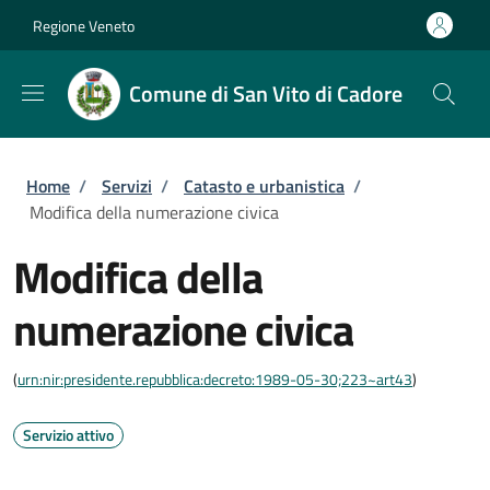
Salta al contenuto principale
Skip to footer content
Regione Veneto
Comune di San Vito di Cadore
Briciole di pane
Home
/
Servizi
/
Catasto e urbanistica
/
Modifica della numerazione civica
Modifica della
numerazione civica
(
urn:nir:presidente.repubblica:decreto:1989-05-30;223~art43
)
Servizio attivo