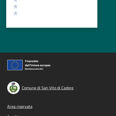
Valuta 2 stelle su 5
Valuta 1 stelle su 5
Comune di San Vito di Cadore
Footer menu
Area riservata