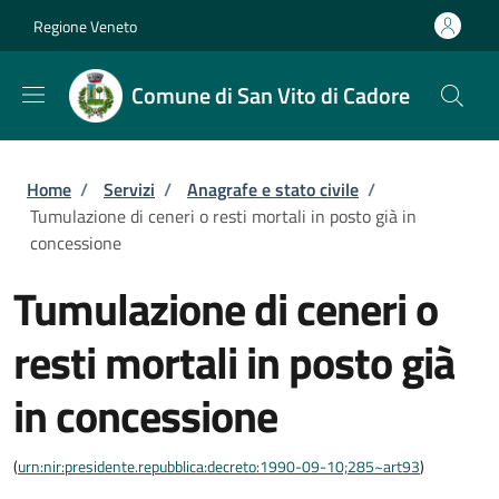
Salta al contenuto principale
Skip to footer content
Regione Veneto
Comune di San Vito di Cadore
Briciole di pane
Home
/
Servizi
/
Anagrafe e stato civile
/
Tumulazione di ceneri o resti mortali in posto già in
concessione
Tumulazione di ceneri o
resti mortali in posto già
in concessione
(
urn:nir:presidente.repubblica:decreto:1990-09-10;285~art93
)