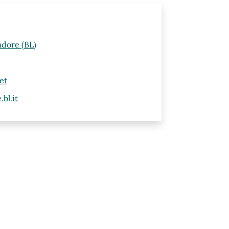
adore (BL)
et
bl.it