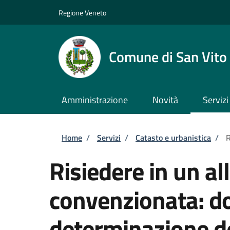
Salta al contenuto principale
Skip to footer content
Regione Veneto
Comune di San Vito 
Amministrazione
Novità
Servizi
Briciole di pane
Home
/
Servizi
/
Catasto e urbanistica
/
R
Risiedere in un all
convenzionata: d
determinazione d