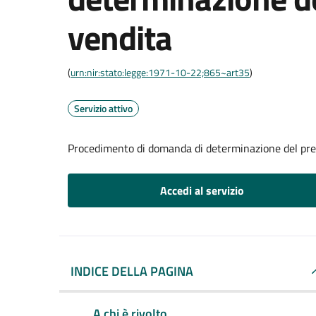
vendita
(
urn:nir:stato:legge:1971-10-22;865~art35
)
Servizio attivo
Procedimento di domanda di determinazione del pre
Accedi al servizio
INDICE DELLA PAGINA
A chi è rivolto