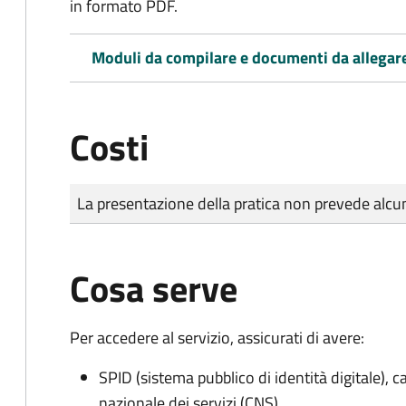
in formato PDF.
Moduli da compilare e documenti da allegar
Costi
Tipo di pagamento
Importo
La presentazione della pratica non prevede al
Cosa serve
Per accedere al servizio, assicurati di avere:
SPID (sistema pubblico di identità digitale), ca
nazionale dei servizi (CNS)