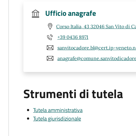
Ufficio anagrafe
Corso Italia, 43 32046 San Vito di C
+39 0436 8971
sanvitocadore.bl@cert.ip-veneto.n
anagrafe@comune.sanvitodicadore.
Strumenti di tutela
Tutela amministrativa
Tutela giurisdizionale